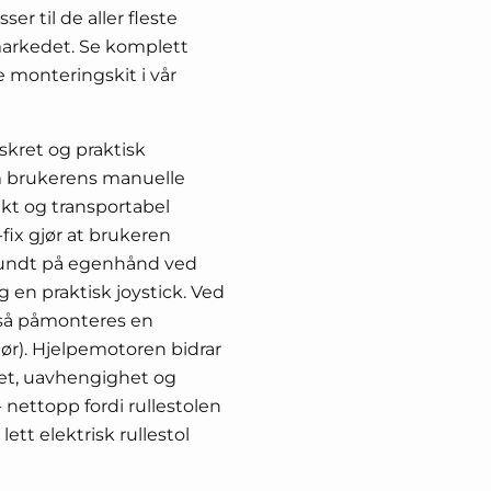
er til de aller fleste
markedet.
Se komplett
e monteringskit i vår
iskret og praktisk
m brukerens manuelle
pakt og transportabel
e-fix gjør at brukeren
undt på egenhånd ved
g en praktisk joystick. Ved
så påmonteres en
ør). Hjelpemotoren bidrar
het, uavhengighet og
 nettopp fordi rullestolen
 lett elektrisk rullestol