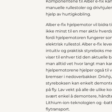
Komponentene til Alber e-fix ka
manuelle rullestoler og drivhjul
hjelp av hurtigkobling.
Alber e-fix hjelpemotor vil bidra 
ikke minst til en mer aktiv hverda
fordi hjelpemotoren fungerer som 
elektrisk rullestol. Alber e-fix 
intuitiv og praktisk styreboks me
viser til enhver tid den aktuelle b
man alltid vet hvor langt man ka
hjelpemotorene hjelper også til
bremser i nedoverbakker. Drivhj
styreboksen kan enkelt demontere
på fly. Lav vekt på alle de ulike
svært enkel å demontere, håndte
Lithium-ion-teknologien og -batt
flytransport.