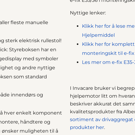
e-fix E35/36 i monteringski
Nyttige lenker:
ller fleste manuelle
Klikk her for å lese m
Hjelpemiddel
g sterk elektrisk rullestol!
Klikk her for komplett
ick
: Styreboksen har en
monteringskit til e-fi
argedisplay med symboler
Les mer om e-fix E35-
tighet og andre nyttige
oksen som standard
I Invacare bruker vi begre
r både innendørs og
hjelpemotor litt om hvera
beskriver akkurat det sam
kvalitetsprodukter fra Albe
 på hver enkelt komponent
sortiment av drivaggregat 
emontere, håndtere og
produkter
her
.
 ønsker muligheten til å