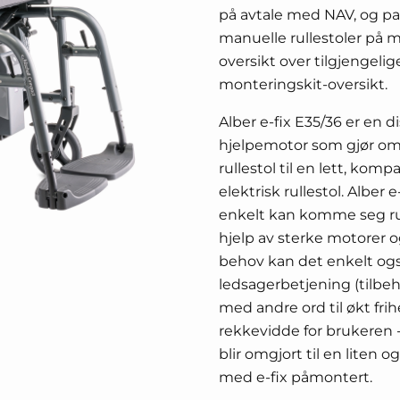
på avtale med NAV, og pass
manuelle rullestoler på 
oversikt over tilgjengelig
monteringskit-oversikt.
Alber e-fix E35/36 er en d
hjelpemotor som gjør o
rullestol til en lett, kom
elektrisk rullestol. Alber 
enkelt kan komme seg r
hjelp av sterke motorer o
behov kan det enkelt og
ledsagerbetjening (tilbeh
med andre ord til økt fri
rekkevidde for brukeren -
blir omgjort til en liten og
med e-fix påmontert.