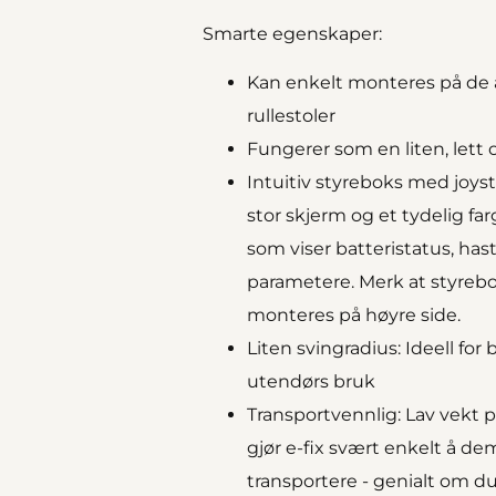
Smarte egenskaper:
Kan enkelt monteres på de a
rullestoler
Fungerer som en liten, lett o
Intuitiv styreboks med joyst
stor skjerm og et tydelig f
som viser batteristatus, has
parametere. Merk at styreb
monteres på
høyre
side.
Liten svingradius
: Ideell fo
utendørs bruk
Transportvennlig
: Lav vekt
gjør e-fix svært enkelt å d
transportere - genialt om du