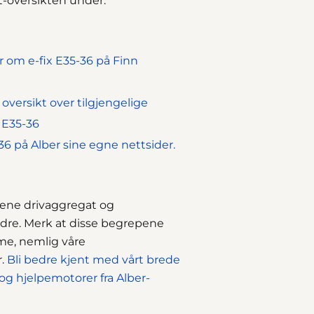
t-oversikten under.
er om e-fix E35-36 på Finn
 oversikt over tilgjengelige
x E35-36
36 på Alber sine egne nettsider.
pene drivaggregat og
ndre. Merk at disse begrepene
me, nemlig våre
r.
Bli bedre kjent med vårt brede
og hjelpemotorer fra
Alber
-