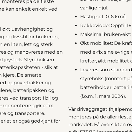
n monteres på de fleste
vanlige hjul.
ene kan enkelt enkelt ved
Hastighet
: 0-6 km/t
Rekkevidde
: Opptil 1
til økt uavhengighet og
Maksimal brukervekt:
g og livsstil for brukeren,
Økt mobilitet
: De kra
en liten, lett og sterk
leveres og manøvreres med en
med e-fix sine øvrige
d joystick. Styreboksen
krefter, økt mobilitet 
atterikapasiteten - slik at
Leveres som standard m
n kjøre. De smarte
styreboks (montert på
 ved oppoverbakker og
batteriholder, batteri
ulene, batteripakken og
(f.o.m. 1. mars 2024).
s ved transport i bil og
 komponentene gjør e-fix
Vår drivaggregat (hjelpemot
re og transportere.
monteres på de aller fleste
eriet er også godkjent for
markedet. Få oversikten ove