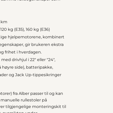
6 km
120 kg (E35), 160 kg (E36)
ftige hjelpemotorene, kombinert
 egenskaper, gir brukeren ekstra
og frihet i hverdagen.
ed drivhjul i 22" eller "24",
 høyre side), batteripakke,
lader og Jack Up-tippesikringer
orer) fra Alber passer til og kan
 manuelle rullestoler på
r tilgjengelige monteringskit til