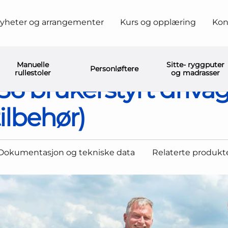
yheter og arrangementer
Kurs og opplæring
Kon
Drivaggregat fra Alber
Alber e-fix E35/36 brukerstyrt drivaggregat (led
Manuelle
Sitte- ryggputer
Personløftere
rullestoler
og madrasser
/36 brukerstyrt driv
tilbehør)
Dokumentasjon og tekniske data
Relaterte produkt