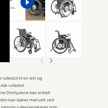
ullestol til en lett og
isk rullestol.
ene
Drivhjulene kan enkelt
estolen kan kjøres manuelt ved
gir samme rulleegenskaper som