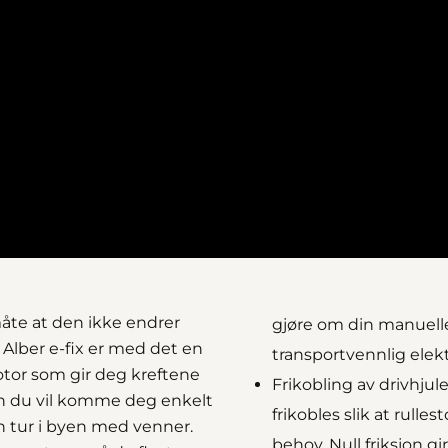
 måte at den ikke endrer
gjøre om din manuelle r
 Alber e-fix er med det en
transportvennlig elektr
otor som gir deg kreftene
Frikobling av drivhjul
en du vil komme deg enkelt
frikobles slik at rull
n tur i byen med venner.
behov. Null friksjon 