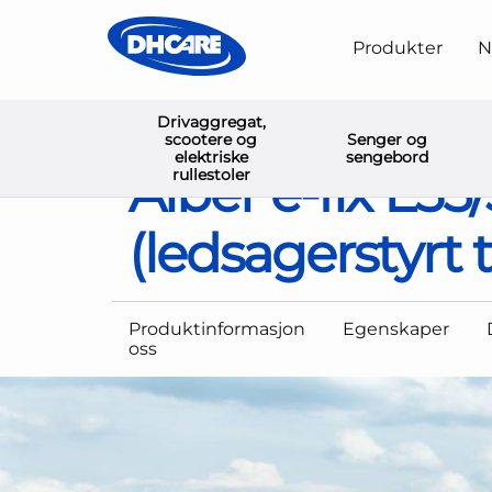
Produkter
N
Drivaggregat,
Hjem
Drivaggregat, scootere og elektriske rullestoler
scootere og
Senger og
elektriske
sengebord
Alber e-fix E35
rullestoler
(ledsagerstyrt 
Produktinformasjon
Egenskaper
oss