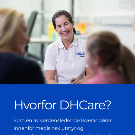
Hvorfor DHCare?
Som en av verdensledende leverandører
innenfor medisinsk utstyr og