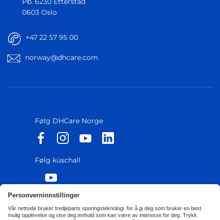
Pb. 6230 Etterstad
0603 Oslo
+47 22 57 95 00
norway@dhcare.com
Følg DHCare Norge
Følg küschall
Personvernerklæring
Retningslinjer for