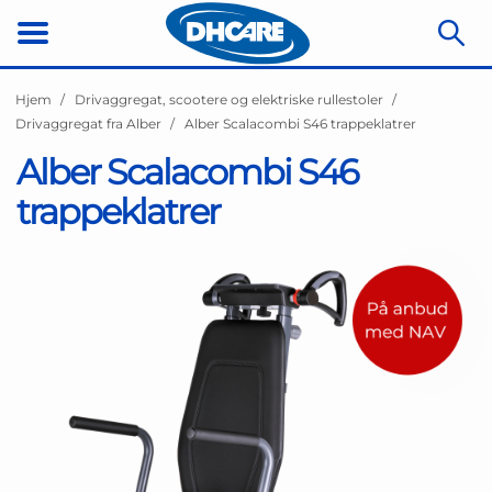
Hjem
Drivaggregat, scootere og elektriske rullestoler
Drivaggregat fra Alber
Alber Scalacombi S46 trappeklatrer
Alber Scalacombi S46
trappeklatrer