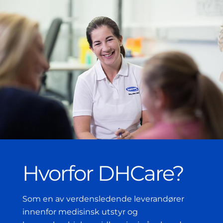
Hvorfor DHCare?
Som en av verdensledende leverandører
innenfor medisinsk utstyr og