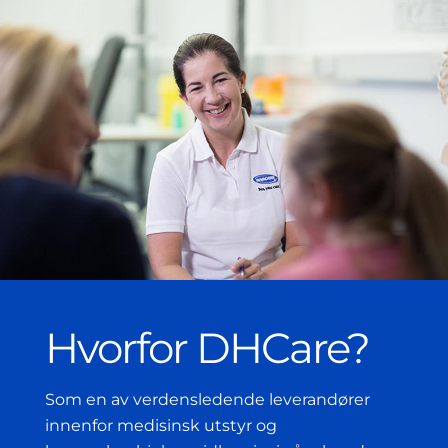
Hvorfor DHCare?
Som en av verdensledende leverandører
innenfor medisinsk utstyr og